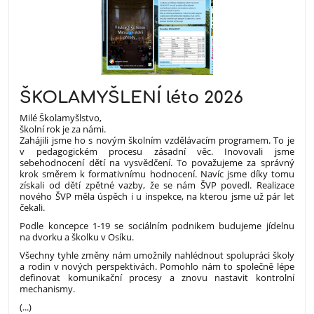
ŠKOLAMYŠLENÍ léto 2026
Milé Školamyšlstvo,
školní rok je za námi.
Zahájili jsme ho s novým školním vzdělávacím programem. To je
v pedagogickém procesu zásadní věc. Inovovali jsme
sebehodnocení dětí na vysvědčení. To považujeme za správný
krok směrem k formativnímu hodnocení. Navíc jsme díky tomu
získali od dětí zpětné vazby, že se nám ŠVP povedl. Realizace
nového ŠVP měla úspěch i u inspekce, na kterou jsme už pár let
čekali.
Podle koncepce 1-19 se sociálním podnikem budujeme jídelnu
na dvorku a školku v Osíku.
Všechny tyhle změny nám umožnily nahlédnout spolupráci školy
a rodin v nových perspektivách. Pomohlo nám to společně lépe
definovat komunikační procesy a znovu nastavit kontrolní
mechanismy.
(...)