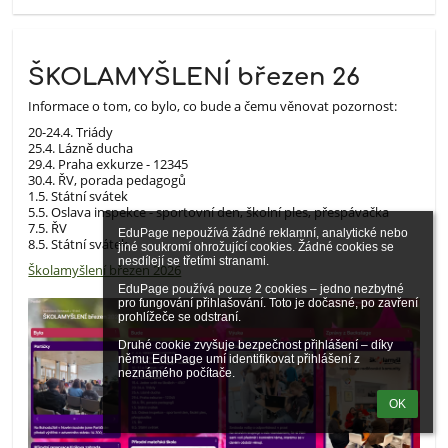
ŠKOLAMYŠLENÍ březen 26
Informace o tom, co bylo, co bude a čemu věnovat pozornost:
20-24.4. Triády
25.4. Lázně ducha
29.4. Praha exkurze - 12345
30.4. ŘV, porada pedagogů
1.5. Státní svátek
5.5. Oslava inspekce - sportovní den, školní ples, přespávačka
7.5. ŘV
EduPage nepoužívá žádné reklamní, analytické nebo 
8.5. Státní svátek
jiné soukromí ohrožující cookies. Žádné cookies se 
nesdílejí se třetími stranami.

Školamyšlení březen 2026
EduPage používá pouze 2 cookies – jedno nezbytné 
pro fungování přihlašování. Toto je dočasné, po zavření 
prohlížeče se odstraní.

Druhé cookie zvyšuje bezpečnost přihlášení – díky 
němu EduPage umí identifikovat přihlášení z 
neznámého počítače.
OK