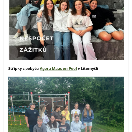
Střípky z pobytu
Agora Maas en Peel
v Litomyšli