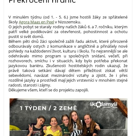
Překročení hranic
V minulém týdnu (od 1. - 5. 6.) jsme hostili žáky ze spřátelené
školy
Agora Maas en Peel
v Nizozemsku.
O jejich pobyt se staraly rodiny našich žáků 6. a 7. ročníku, kterým
patří velké poděkování za otevřenost, pohostinnost a ochotu
pustit si svět domů.
Během pěti dnů žáci společně zažili řadu aktivit, které přirozeně
odbourávaly ostych z komunikace v angličtině a přinášely nové
pohledy na každodenní život, kulturu i školu. To nejcennější se ale
odehrávalo mimo program u společných snídaní, večeří, při
rozhovorech, smíchu i v situacích, kdy bylo potřeba překonat
jazykovou bariéru.
Zkušenosti hostitelských rodin ukazují, že
právě taková setkání dávají dětem příležitost získat větší
sebevědomí, navázat mezinárodní vztahy a zjistit, že i přes
rozdílné jazyky a prostředí mají jejich vrstevníci v mnohém stejné
radosti, starosti i zájmy.
Děkujeme všem, kteří se do projektu zapojili.