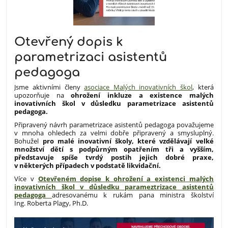
Otevřený dopis k
parametrizaci asistentů
pedagoga
Jsme aktivními členy
asociace Malých inovativních škol
, která
upozorňuje na
ohrožení inkluze a existence malých
inovativních škol v důsledku parametrizace asistentů
pedagoga.
Připravený návrh parametrizace asistentů pedagoga považujeme
v mnoha ohledech za velmi dobře připravený a smysluplný.
Bohužel
pro malé inovativní školy, které vzdělávají velké
množství dětí s podpůrným opatřením tři a vyšším,
představuje spíše tvrdý postih jejich dobré praxe,
v některých případech v podstatě likvidační.
Více v
Otevřeném dopise k ohrožení a existenci malých
inovativních škol v důsledku parameztrizace asistentů
pedagoga
adresovanému k rukám pana ministra školství
Ing. Roberta Plagy, Ph.D.