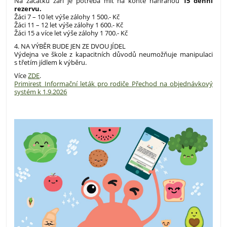
Na začátku září je potřeba mít na kontě nahranou
15 denní
rezervu.
Žáci 7 – 10 let výše zálohy 1 500.- Kč
Žáci 11 – 12 let výše zálohy 1 600.- Kč
Žáci 15 a více let výše zálohy 1 700.- Kč
4. NA VÝBĚR BUDE JEN ZE DVOU JÍDEL
Výdejna ve škole z kapacitních důvodů neumožňuje manipulaci
s třetím jídlem k výběru.
Více
ZDE
.
Primirest_Informační leták pro rodiče_Přechod na objednávkový
systém k 1.9.2026