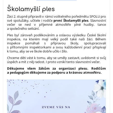
Školamyšlí ples
Žáci 2. stupně připravili v rámci volitelného poředmětu SPOLU pro
své spolužáky, učitele i rodiče
první Školamyšlí ples
. Slavnostní
večer se nesl v příjemné atmosféře plné hudby, tance
a společného setkání.
Ples byl zároveň poděkováním a oslavou výsledku České školní
inspekce, na kterém mají velký podíl také naši žáci. Během
inspekce pomáhali s přípravou školy, spolupracovali
s přítomnými inspektorkami a svou každodenní prací přispívají
k tomu, aby se ve škole dobře učilo i žilo.
Chceme děti vést k tomu, aby se uměly zastavit, uvědomit si svůj
úspěch a mít z něj radost. I proto vznikl tento slavnostní večer.
Děkujeme všem žákům za organizaci plesu. Rodičům
a pedagogům děkujeme za podporu a krásnou atmosféru.