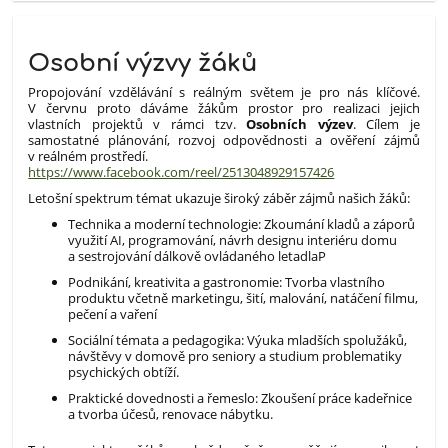
Osobní výzvy žáků
​Propojování vzdělávání s reálným světem je pro nás klíčové.
V červnu proto dáváme žákům prostor pro realizaci jejich
vlastních projektů v rámci tzv.
Osobních výzev
. Cílem je
samostatné plánování, rozvoj odpovědnosti a ověření zájmů
v reálném prostředí.
https://www.facebook.com/reel/2513048929157426
​Letošní spektrum témat ukazuje široký záběr zájmů našich žáků:
Technika a moderní technologie: Zkoumání kladů a záporů
využití AI, programování, návrh designu interiéru domu
a sestrojování dálkově ovládaného letadla​P
Podnikání, kreativita a gastronomie: Tvorba vlastního
produktu včetně marketingu, šití, malování, natáčení filmu,
pečení a vaření​
Sociální témata a pedagogika: Výuka mladších spolužáků,
návštěvy v domově pro seniory a studium problematiky
psychických obtíží.
Praktické dovednosti a řemeslo: Zkoušení práce kadeřnice
a tvorba účesů, renovace nábytku.