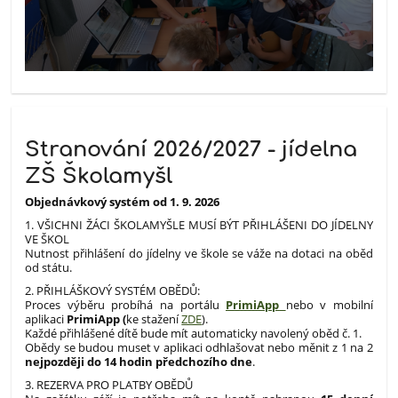
Stranování 2026/2027 - jídelna
ZŠ Školamyšl
Objednávkový systém od 1. 9. 2026
1. VŠICHNI ŽÁCI ŠKOLAMYŠLE MUSÍ BÝT PŘIHLÁŠENI DO JÍDELNY
VE ŠKOL
Nutnost přihlášení do jídelny ve škole se váže na dotaci na oběd
od státu.
2. PŘIHLÁŠKOVÝ SYSTÉM OBĚDŮ:
Proces výběru probíhá na portálu
PrimiApp
nebo v mobilní
aplikaci
PrimiApp (
ke stažení
ZDE
).
Každé přihlášené dítě bude mít automaticky navolený oběd č. 1.
Obědy se budou muset v aplikaci odhlašovat nebo měnit z 1 na 2
nejpozději do 14 hodin předchozího dne
.
3. REZERVA PRO PLATBY OBĚDŮ